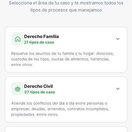
Selecciona el área de tu caso y te mostramos todos los
tipos de procesos que manejamos
Derecho Familia
21 tipos de caso
Resuelve los asuntos de tu familia y tu hogar: divorcios,
custodia de los hijos, cuotas de alimentos, herencias,
entre otros.
A continuación, todos los tipos de casos que atienden los
especialistas en Derecho Familia:
Derecho Civil
37 tipos de caso
Adopciones
Atiende los conflictos del día a día entre personas o
Capitulaciones
empresas: deudas, arriendos, contratos incumplidos,
propiedades, entre otros.
Custodia de Menores
A continuación, todos los tipos de casos que atienden los