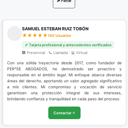
🔎 Filtrar
Nuevo Sistema Penal Acusatorio
Porte de Drogas
SAMUEL ESTEBAN RUIZ TOBÓN
Porte Ilegal de Armas
140 Usuarios
Resolución de conflictos
✔ Tarjeta profesional y antecedentes verificados
🏢 Presencial · 📞 Llamada · 💻 Virtual
Restitución de Tierras
Con una sólida trayectoria desde 2017, como fundador de
Sistema Penal Acusatorio
PER°SE ABOGADOS, he demostrado ser proactivo y
responsable en el ámbito legal. Mi enfoque abarca diversas
áreas del derecho, aportando un valor agregado significativo
a mis clientes. Mi compromiso y vocación de servicio
garantizan una protección integral de sus intereses,
brindando confianza y tranquilidad en cada paso del proceso.
Contactar