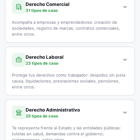
Demanda por Alimentos
especialistas en Derecho Civil:
Derecho Comercial
31 tipos de caso
Derecho Canónico
Accidentes de Tránsito
Acompaña a empresas y emprendedores: creación de
Disolución Unión Marital de Hecho
Casación
sociedades, registro de marcas, contratos comerciales,
entre otros.
Divorcios
Cobranzas
A continuación, todos los tipos de casos que atienden los
Embargo por Alimentos
Cobro de Cartera
especialistas en Derecho Comercial:
Derecho Laboral
23 tipos de caso
Exequatur
Cobro Ejecutivo
Aduanas
Protege tus derechos como trabajador: despidos sin justa
Impugnación de Paternidad
Cobro Jurídico
Asesoría Jurídica a Startups
causa, liquidaciones, prestaciones sociales, pensiones,
entre otros.
Interdicción
Conciliación y Arbitraje
Asesoría Legal para Empresas
A continuación, todos los tipos de casos que atienden los
Liquidación de sociedad Conyugal
Conflictos entre Arrendador y Arrendatarios
Asesoría Legal para Pymes
especialistas en Derecho Laboral:
Derecho Administrativo
25 tipos de caso
Medida de Protección
Contratos de Compraventa
Asesorías en Juntas Directivas
Accidentes Laborales
Te representa frente al Estado y las entidades públicas:
Patria Potestad
Controversias Contractuales
Comercio Electrónico
Acoso Laboral
tutelas en salud, demandas contra el gobierno,
reclamaciones, entre otros.