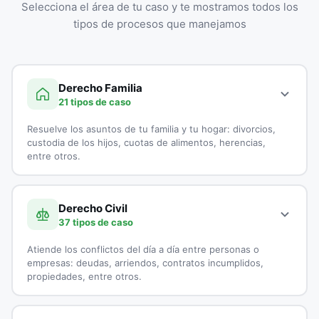
Selecciona el área de tu caso y te mostramos todos los
tipos de procesos que manejamos
Derecho Familia
21 tipos de caso
Resuelve los asuntos de tu familia y tu hogar: divorcios,
custodia de los hijos, cuotas de alimentos, herencias,
entre otros.
A continuación, todos los tipos de casos que atienden los
especialistas en Derecho Familia:
Derecho Civil
37 tipos de caso
Adopciones
Atiende los conflictos del día a día entre personas o
Capitulaciones
empresas: deudas, arriendos, contratos incumplidos,
propiedades, entre otros.
Custodia de Menores
A continuación, todos los tipos de casos que atienden los