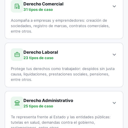
Demanda por Alimentos
especialistas en Derecho Civil:
Derecho Comercial
31 tipos de caso
Derecho Canónico
Accidentes de Tránsito
Acompaña a empresas y emprendedores: creación de
Disolución Unión Marital de Hecho
Casación
sociedades, registro de marcas, contratos comerciales,
entre otros.
Divorcios
Cobranzas
A continuación, todos los tipos de casos que atienden los
Embargo por Alimentos
Cobro de Cartera
especialistas en Derecho Comercial:
Derecho Laboral
23 tipos de caso
Exequatur
Cobro Ejecutivo
Aduanas
Protege tus derechos como trabajador: despidos sin justa
Impugnación de Paternidad
Cobro Jurídico
Asesoría Jurídica a Startups
causa, liquidaciones, prestaciones sociales, pensiones,
entre otros.
Interdicción
Conciliación y Arbitraje
Asesoría Legal para Empresas
A continuación, todos los tipos de casos que atienden los
Liquidación de sociedad Conyugal
Conflictos entre Arrendador y Arrendatarios
Asesoría Legal para Pymes
especialistas en Derecho Laboral:
Derecho Administrativo
25 tipos de caso
Medida de Protección
Contratos de Compraventa
Asesorías en Juntas Directivas
Accidentes Laborales
Te representa frente al Estado y las entidades públicas:
Patria Potestad
Controversias Contractuales
Comercio Electrónico
Acoso Laboral
tutelas en salud, demandas contra el gobierno,
reclamaciones, entre otros.