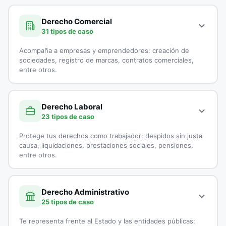
A continuación, todos los tipos de casos que atienden los
Demanda por Alimentos
especialistas en Derecho Civil:
Derecho Comercial
31 tipos de caso
Derecho Canónico
Accidentes de Tránsito
Acompaña a empresas y emprendedores: creación de
Disolución Unión Marital de Hecho
Casación
sociedades, registro de marcas, contratos comerciales,
entre otros.
Divorcios
Cobranzas
A continuación, todos los tipos de casos que atienden los
Embargo por Alimentos
Cobro de Cartera
especialistas en Derecho Comercial:
Derecho Laboral
23 tipos de caso
Exequatur
Cobro Ejecutivo
Aduanas
Protege tus derechos como trabajador: despidos sin justa
Impugnación de Paternidad
Cobro Jurídico
Asesoría Jurídica a Startups
causa, liquidaciones, prestaciones sociales, pensiones,
entre otros.
Interdicción
Conciliación y Arbitraje
Asesoría Legal para Empresas
A continuación, todos los tipos de casos que atienden los
Liquidación de sociedad Conyugal
Conflictos entre Arrendador y Arrendatarios
Asesoría Legal para Pymes
especialistas en Derecho Laboral:
Derecho Administrativo
25 tipos de caso
Medida de Protección
Contratos de Compraventa
Asesorías en Juntas Directivas
Accidentes Laborales
Te representa frente al Estado y las entidades públicas: