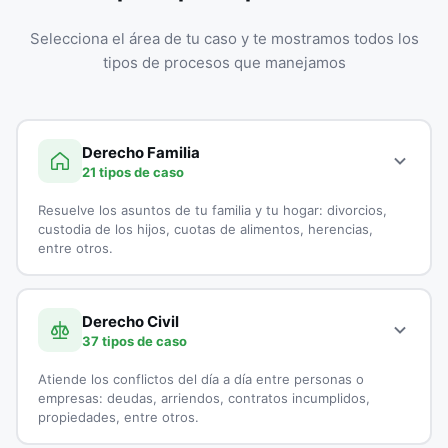
Selecciona el área de tu caso y te mostramos todos los
tipos de procesos que manejamos
Derecho Familia
21 tipos de caso
Resuelve los asuntos de tu familia y tu hogar: divorcios,
custodia de los hijos, cuotas de alimentos, herencias,
entre otros.
A continuación, todos los tipos de casos que atienden los
especialistas en Derecho Familia:
Derecho Civil
37 tipos de caso
Adopciones
Atiende los conflictos del día a día entre personas o
Capitulaciones
empresas: deudas, arriendos, contratos incumplidos,
propiedades, entre otros.
Custodia de Menores