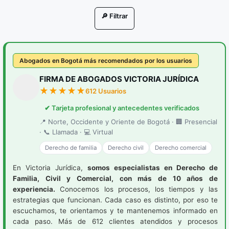
Litigación en Audiencias
🔎 Filtrar
Nuevo Sistema Penal Acusatorio
Porte de Drogas
Abogados en Bogotá más recomendados por los usuarios
Porte Ilegal de Armas
FIRMA DE ABOGADOS VICTORIA JURÍDICA
Resolución de conflictos
612 Usuarios
✔ Tarjeta profesional y antecedentes verificados
Restitución de Tierras
📍 Norte, Occidente y Oriente de Bogotá · 🏢 Presencial
Sistema Penal Acusatorio
· 📞 Llamada · 💻 Virtual
Derecho de familia
Derecho civil
Derecho comercial
En Victoria Jurídica,
somos especialistas en Derecho de
Familia, Civil y Comercial, con más de 10 años de
experiencia.
Conocemos los procesos, los tiempos y las
estrategias que funcionan. Cada caso es distinto, por eso te
escuchamos, te orientamos y te mantenemos informado en
cada paso. Más de 612 clientes atendidos y procesos