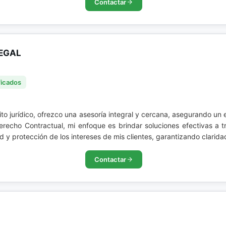
Contactar
Tramites Notariales
Usufructo
EGAL
ficados
to jurídico, ofrezco una asesoría integral y cercana, asegurando un
recho Contractual, mi enfoque es brindar soluciones efectivas a t
d y protección de los intereses de mis clientes, garantizando clarid
Contactar