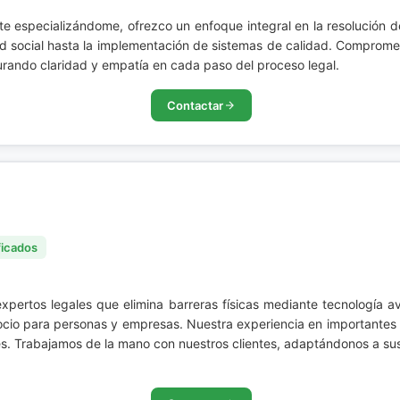
 especializándome, ofrezco un enfoque integral en la resolución de 
Insolvencia Persona Natural
Reclamaciones y Demandas ante la DIAN
d social hasta la implementación de sistemas de calidad. Compromet
rando claridad y empatía en cada paso del proceso legal.
Pertenencias
Reclamaciones y Recursos
Administrativos
Contactar
Posesorios
Régimen Especial Militar y Policía
Prescripción adquisitiva
Reparación Directa
Propiedad Horizontal
Responsabilidad Fiscal
Reivindicatorios
ficados
Responsabilidad Civil
Responsabilidad y Negligencia Médica
expertos legales que elimina barreras físicas mediante tecnología 
io para personas y empresas. Nuestra experiencia en importantes e
Restitución de Inmueble
es. Trabajamos de la mano con nuestros clientes, adaptándonos a su
Servidumbres