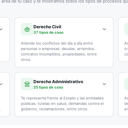
l área de tu caso y te mostramos todos los tipos de procesos 
Derecho Civil
37 tipos de caso
Atiende los conflictos del día a día entre
A
personas o empresas: deudas, arriendos,
cr
contratos incumplidos, propiedades, entre
co
otros.
A 
A continuación, todos los tipos de casos que
at
atienden los especialistas en Derecho Civil:
Derecho Administrativo
25 tipos de caso
Accidentes de Tránsito
Te representa frente al Estado y las entidades
Ac
Casación
públicas: tutelas en salud, demandas contra el
de
.
gobierno, reclamaciones, entre otros.
en
Cobranzas
A continuación, todos los tipos de casos que
A 
Cobro de Cartera