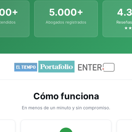
000+
5.000+
4.
tendidos
Abogados registrados
Reseñas
★
Cómo funciona
En menos de un minuto y sin compromiso.