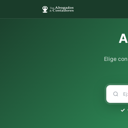
A
Elige co