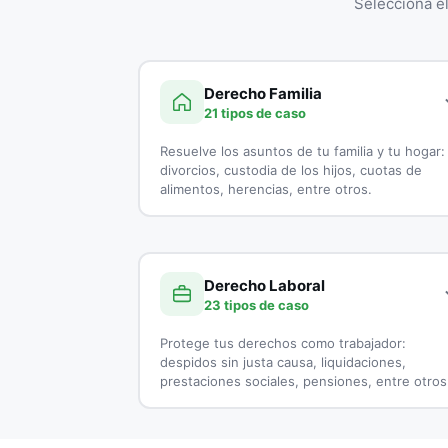
Selecciona e
Derecho Familia
21 tipos de caso
Resuelve los asuntos de tu familia y tu hogar:
divorcios, custodia de los hijos, cuotas de
alimentos, herencias, entre otros.
A continuación, todos los tipos de casos que
atienden los especialistas en Derecho Familia:
Derecho Laboral
Adopciones
23 tipos de caso
Capitulaciones
Protege tus derechos como trabajador:
despidos sin justa causa, liquidaciones,
Custodia de Menores
prestaciones sociales, pensiones, entre otros
Demanda por Alimentos
A continuación, todos los tipos de casos que