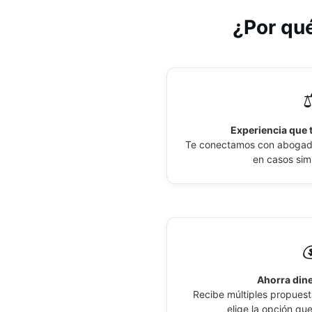
atienden los especialistas en Derecho Laboral:
Derecho Canónico
¿Por qué
Accidentes Laborales
Disolución Unión Marital de Hecho
Acoso Laboral
Divorcios
Asesoría Laboral Empesarial
⚖
Embargo por Alimentos
Colpensiones
Exequatur
Experiencia que t
Contratos de Prestación de Servicios
Te conectamos con abogados
Impugnación de Paternidad
en casos simi
Contratos de Trabajo
Interdicción
Derecho Laboral Administrativo
Liquidación de sociedad Conyugal
Derecho Migratorio
Medida de Protección

Despidos
Patria Potestad
Ahorra dine
Despidos sin Justa Causa
Recibe múltiples propuesta
Restitución Internacional de Menores
elige la opción qu