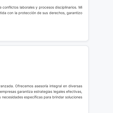
conflictos laborales y procesos disciplinarios. Mi
Hurto
Reorganizaciones Empresariales
ida con la protección de sus derechos, garantizo
Injuria y/o Calumnia
Sociedades Comerciales
Investigación Judicial
Títulos Valores
Lesiones Personales
Trámites de Registro Mercantil
Ley de Víctimas
Transformación de Empresas
Litigación en Audiencias
Nuevo Sistema Penal Acusatorio
Porte de Drogas
avanzada. Ofrecemos asesoría integral en diversas
mpresas garantiza estrategias legales efectivas,
Porte Ilegal de Armas
s necesidades específicas para brindar soluciones
Resolución de conflictos