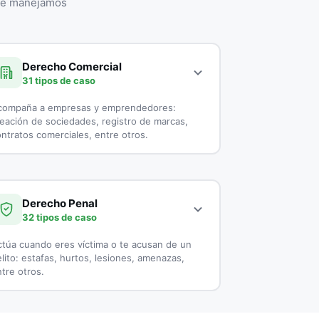
que manejamos
Derecho Comercial
31 tipos de caso
compaña a empresas y emprendedores:
eación de sociedades, registro de marcas,
ntratos comerciales, entre otros.
continuación, todos los tipos de casos que
ienden los especialistas en Derecho Comercial:
Derecho Penal
Aduanas
32 tipos de caso
Asesoría Jurídica a Startups
túa cuando eres víctima o te acusan de un
lito: estafas, hurtos, lesiones, amenazas,
Asesoría Legal para Empresas
tre otros.
Asesoría Legal para Pymes
continuación, todos los tipos de casos que