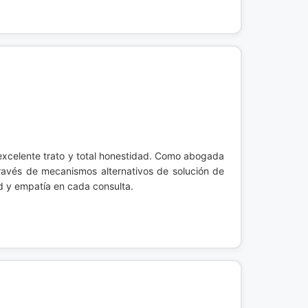
Restitución de Tierras
Sistema Penal Acusatorio
 excelente trato y total honestidad. Como abogada
ravés de mecanismos alternativos de solución de
ad y empatía en cada consulta.