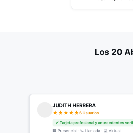
Incapacidades Laborales
Salida del País
Indemnizaciones Laborales
Separación de Bienes
Liquidaciones Laborales
Solicitud de Apoyo
Pensiones
Sucesiones y Herencias
Los 20 A
Pensiones de Invalidez
Testamentos
Pensiones de Jubilación o Vejez
Violencia Intrafamiliar
Pensiones de Sobrevivientes
Régimen Laboral de Empleados Públicos
Reglamentos de Trabajo
JUDITH HERRERA
6 Usuarios
Riesgos Profesionales
✔ Tarjeta profesional y antecedentes veri
Seguridad Social
🏢 Presencial · 📞 Llamada · 💻 Virtual