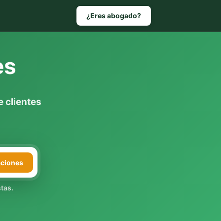
¿Eres abogado?
es
 clientes
aciones
tas.