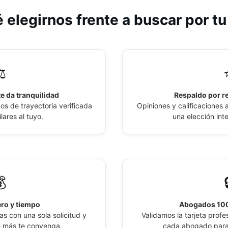
atienden los especialistas en Derecho
at
Administrativo:
 elegirnos frente a buscar por t
Cobro Ejecutivo
Auditorías Tributarias
Cobro Jurídico
Auditorias y Revisorías Fiscales
Conciliación y Arbitraje
️
Contratación Estatal
Conflictos entre Arrendador y
Arrendatarios
Contratación Pública
e da tranquilidad
Respaldo por r
 de trayectoria verificada
Opiniones y calificaciones 
Contratos de Compraventa
Declaración de Renta
lares al tuyo.
una elección int
Controversias Contractuales
Declaraciones Tributarias
Demandas ante la Superfinanciera
Demandas Contra el Estado
Demandas contra Aseguradoras

Derecho Ambiental
Demandas Contra Constructoras
Derecho Constitucional
ro y tiempo
Abogados 100
s con una sola solicitud y
Validamos la tarjeta profes
Derecho Inmobiliario
Derecho Tributario
e más te convenga.
cada abogado para 