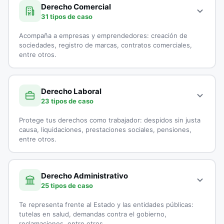
Demanda por Alimentos
especialistas en Derecho Civil:
Derecho Comercial
31 tipos de caso
Derecho Canónico
Accidentes de Tránsito
Acompaña a empresas y emprendedores: creación de
Disolución Unión Marital de Hecho
Casación
sociedades, registro de marcas, contratos comerciales,
entre otros.
Divorcios
Cobranzas
A continuación, todos los tipos de casos que atienden los
Embargo por Alimentos
Cobro de Cartera
especialistas en Derecho Comercial:
Derecho Laboral
23 tipos de caso
Exequatur
Cobro Ejecutivo
Aduanas
Protege tus derechos como trabajador: despidos sin justa
Impugnación de Paternidad
Cobro Jurídico
Asesoría Jurídica a Startups
causa, liquidaciones, prestaciones sociales, pensiones,
entre otros.
Interdicción
Conciliación y Arbitraje
Asesoría Legal para Empresas
A continuación, todos los tipos de casos que atienden los
Liquidación de sociedad Conyugal
Conflictos entre Arrendador y Arrendatarios
Asesoría Legal para Pymes
especialistas en Derecho Laboral:
Derecho Administrativo
25 tipos de caso
Medida de Protección
Contratos de Compraventa
Asesorías en Juntas Directivas
Accidentes Laborales
Te representa frente al Estado y las entidades públicas:
Patria Potestad
Controversias Contractuales
Comercio Electrónico
Acoso Laboral
tutelas en salud, demandas contra el gobierno,
reclamaciones, entre otros.