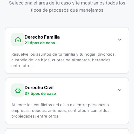
Selecciona el área de tu caso y te mostramos todos los
tipos de procesos que manejamos
Derecho Familia
21 tipos de caso
Resuelve los asuntos de tu familia y tu hogar: divorcios,
custodia de los hijos, cuotas de alimentos, herencias,
entre otros.
A continuación, todos los tipos de casos que atienden los
especialistas en Derecho Familia:
Derecho Civil
37 tipos de caso
Adopciones
Atiende los conflictos del día a día entre personas o
Capitulaciones
empresas: deudas, arriendos, contratos incumplidos,
propiedades, entre otros.
Custodia de Menores
A continuación, todos los tipos de casos que atienden los