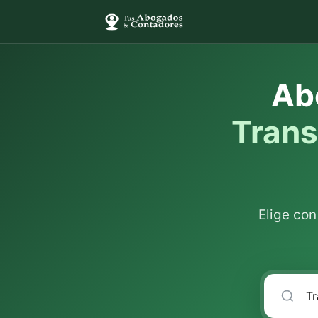
Ab
Tran
Elige co