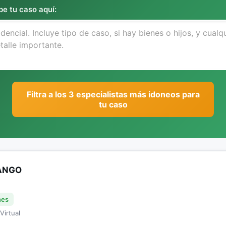
be tu caso aquí:
Filtra a los 3 especialistas más idoneos para
tu caso
NANGO
nes
Virtual