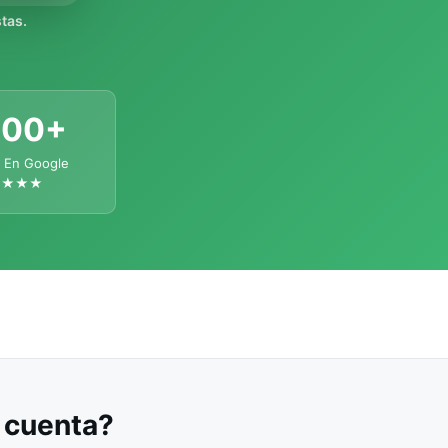
tas.
300+
 En Google
★★★★
u cuenta?