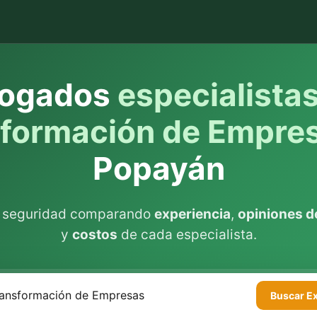
ogados
especialista
sformación de Empre
Popayán
n seguridad comparando
experiencia
,
opiniones de
y
costos
de cada especialista.
Buscar
E