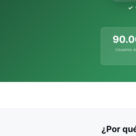
90.
Usuarios a
¿Por qué