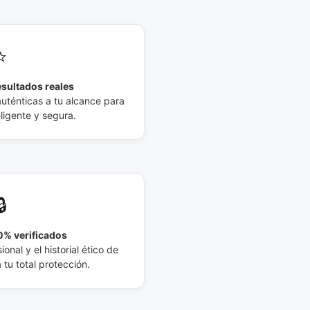
⭐
esultados reales
auténticas a tu alcance para
eligente y segura.
🔒
% verificados
ional y el historial ético de
tu total protección.