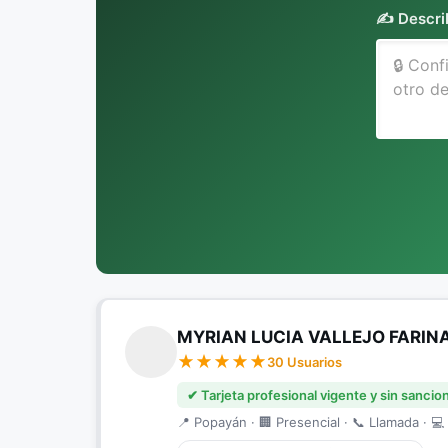
✍️ Descri
MYRIAN LUCIA VALLEJO FARI
30 Usuarios
✔ Tarjeta profesional vigente y sin sancio
📍 Popayán · 🏢 Presencial · 📞 Llamada · 💻 