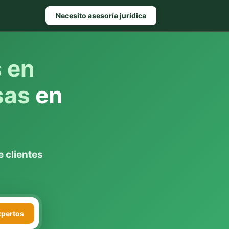
Necesito asesoría jurídica
s en
sas
en
 clientes
xpertos