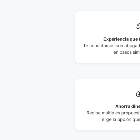
⚖
Experiencia que t
Te conectamos con abogados
en casos simi

Ahorra dine
Recibe múltiples propuesta
elige la opción qu