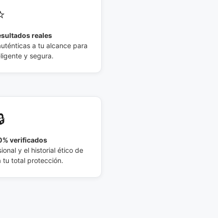
⭐
esultados reales
auténticas a tu alcance para
eligente y segura.
🔒
% verificados
ional y el historial ético de
tu total protección.