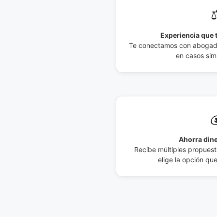
⚖
Experiencia que t
Te conectamos con abogados
en casos simi

Ahorra dine
Recibe múltiples propuesta
elige la opción qu