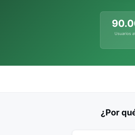
90.
Usuarios a
¿Por qué