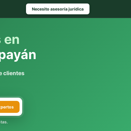
Necesito asesoría jurídica
s en
payán
 clientes
xpertos
tas.