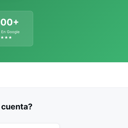
300+
 En Google
★★★★
u cuenta?