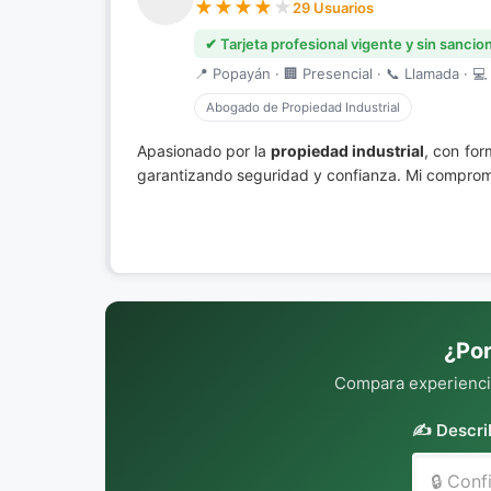
29 Usuarios
✔ Tarjeta profesional vigente y sin sancio
📍 Popayán · 🏢 Presencial · 📞 Llamada · 💻 
Abogado de Propiedad Industrial
Apasionado por la
propiedad industrial
, con for
garantizando seguridad y confianza. Mi compromi
¿Por
Compara experiencia
✍️ Descri