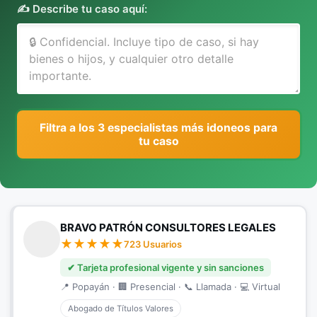
✍️ Describe tu caso aquí:
Filtra a los 3 especialistas más idoneos para
tu caso
BRAVO PATRÓN CONSULTORES LEGALES
723 Usuarios
✔ Tarjeta profesional vigente y sin sanciones
📍 Popayán · 🏢 Presencial · 📞 Llamada · 💻 Virtual
Abogado de Títulos Valores