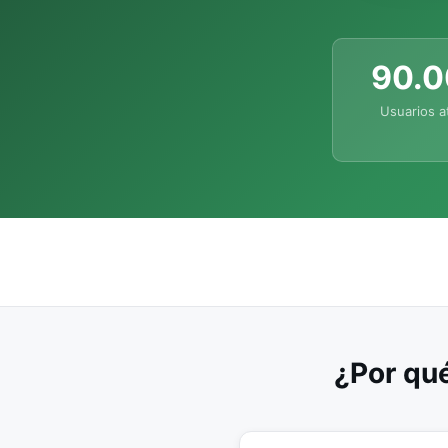
90.
Usuarios a
¿Por qué