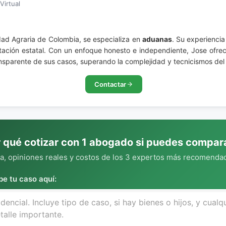
Virtual
ad Agraria de Colombia, se especializa en
aduanas
. Su experiencia
tación estatal. Con un enfoque honesto e independiente, Jose ofre
nsparente de sus casos, superando la complejidad y tecnicismos del 
Contactar
 qué cotizar con 1 abogado si puedes compar
, opiniones reales y costos de los 3 expertos más recomendad
be tu caso aquí: