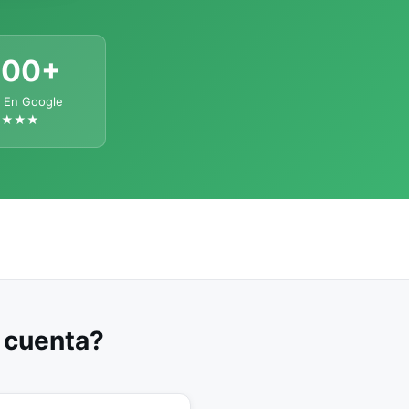
300+
 En Google
★★★★
u cuenta?