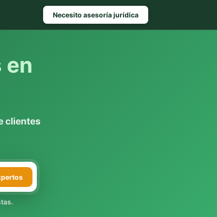
Necesito asesoría jurídica
s en
n
 clientes
xpertos
tas.