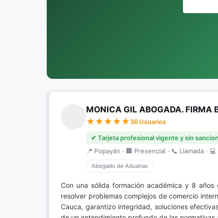
MONICA GIL ABOGADA. FIRMA 
36 Usuarios
✔ Tarjeta profesional vigente y sin sancio
📍 Popayán · 🏢 Presencial · 📞 Llamada · 💻 
Abogado de Aduanas
Con una sólida formación académica y 8 años 
resolver problemas complejos de comercio intern
Cauca, garantizo integridad, soluciones efectivas
de un entendimiento profundo de las normativas