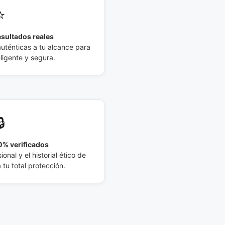
⭐
esultados reales
auténticas a tu alcance para
eligente y segura.
🔒
% verificados
ional y el historial ético de
tu total protección.