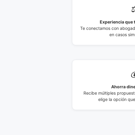
⚖
Experiencia que t
Te conectamos con abogados
en casos simi

Ahorra dine
Recibe múltiples propuesta
elige la opción qu