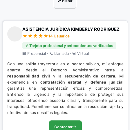
🔎 Filtrar
Nuevo Sistema Penal Acusatorio
Porte de Drogas
ASISTENCIA JURÍDICA KIMBERLY RODRIGUEZ
Porte Ilegal de Armas
14 Usuarios
Resolución de conflictos
✔ Tarjeta profesional y antecedentes verificados
🏢 Presencial · 📞 Llamada · 💻 Virtual
Restitución de Tierras
Con una sólida trayectoria en el sector público, mi enfoque
Sistema Penal Acusatorio
abarca desde el Derecho Administrativo hasta la
responsabilidad civil
y la
recuperación de cartera
. Mi
experiencia en
contratación estatal
y
defensa judicial
garantiza una representación eficaz y comprometida.
Entiendo la urgencia y la importancia de proteger sus
intereses, ofreciendo asesoría clara y transparente para su
tranquilidad. Permítame ser su aliada en la resolución rápida y
efectiva de sus desafíos legales.
Contactar