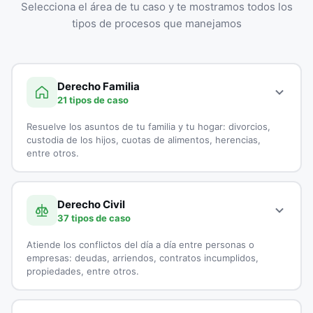
Selecciona el área de tu caso y te mostramos todos los
tipos de procesos que manejamos
Derecho Familia
21 tipos de caso
Resuelve los asuntos de tu familia y tu hogar: divorcios,
custodia de los hijos, cuotas de alimentos, herencias,
entre otros.
A continuación, todos los tipos de casos que atienden los
especialistas en Derecho Familia:
Derecho Civil
37 tipos de caso
Adopciones
Atiende los conflictos del día a día entre personas o
Capitulaciones
empresas: deudas, arriendos, contratos incumplidos,
propiedades, entre otros.
Custodia de Menores
A continuación, todos los tipos de casos que atienden los