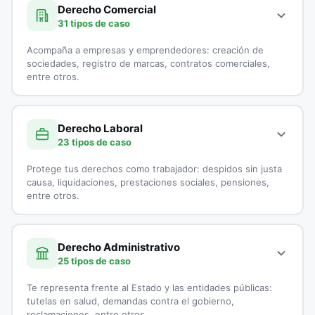
Demanda por Alimentos
especialistas en Derecho Civil:
Derecho Comercial
31 tipos de caso
Derecho Canónico
Accidentes de Tránsito
Acompaña a empresas y emprendedores: creación de
Disolución Unión Marital de Hecho
Casación
sociedades, registro de marcas, contratos comerciales,
entre otros.
Divorcios
Cobranzas
A continuación, todos los tipos de casos que atienden los
Embargo por Alimentos
Cobro de Cartera
especialistas en Derecho Comercial:
Derecho Laboral
23 tipos de caso
Exequatur
Cobro Ejecutivo
Aduanas
Protege tus derechos como trabajador: despidos sin justa
Impugnación de Paternidad
Cobro Jurídico
Asesoría Jurídica a Startups
causa, liquidaciones, prestaciones sociales, pensiones,
entre otros.
Interdicción
Conciliación y Arbitraje
Asesoría Legal para Empresas
A continuación, todos los tipos de casos que atienden los
Liquidación de sociedad Conyugal
Conflictos entre Arrendador y Arrendatarios
Asesoría Legal para Pymes
especialistas en Derecho Laboral:
Derecho Administrativo
25 tipos de caso
Medida de Protección
Contratos de Compraventa
Asesorías en Juntas Directivas
Accidentes Laborales
Te representa frente al Estado y las entidades públicas:
Patria Potestad
Controversias Contractuales
Comercio Electrónico
Acoso Laboral
tutelas en salud, demandas contra el gobierno,
reclamaciones, entre otros.