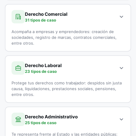
A continuación, todos los tipos de casos que atienden los
Demanda por Alimentos
especialistas en Derecho Civil:
Derecho Comercial
31 tipos de caso
Derecho Canónico
Accidentes de Tránsito
Acompaña a empresas y emprendedores: creación de
Disolución Unión Marital de Hecho
Casación
sociedades, registro de marcas, contratos comerciales,
entre otros.
Divorcios
Cobranzas
A continuación, todos los tipos de casos que atienden los
Embargo por Alimentos
Cobro de Cartera
especialistas en Derecho Comercial:
Derecho Laboral
23 tipos de caso
Exequatur
Cobro Ejecutivo
Aduanas
Protege tus derechos como trabajador: despidos sin justa
Impugnación de Paternidad
Cobro Jurídico
Asesoría Jurídica a Startups
causa, liquidaciones, prestaciones sociales, pensiones,
entre otros.
Interdicción
Conciliación y Arbitraje
Asesoría Legal para Empresas
A continuación, todos los tipos de casos que atienden los
Liquidación de sociedad Conyugal
Conflictos entre Arrendador y Arrendatarios
Asesoría Legal para Pymes
especialistas en Derecho Laboral:
Derecho Administrativo
25 tipos de caso
Medida de Protección
Contratos de Compraventa
Asesorías en Juntas Directivas
Accidentes Laborales
Te representa frente al Estado y las entidades públicas: