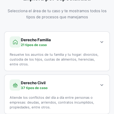
Selecciona el área de tu caso y te mostramos todos los
tipos de procesos que manejamos
Derecho Familia
21 tipos de caso
Resuelve los asuntos de tu familia y tu hogar: divorcios,
custodia de los hijos, cuotas de alimentos, herencias,
entre otros.
A continuación, todos los tipos de casos que atienden los
especialistas en Derecho Familia:
Derecho Civil
37 tipos de caso
Adopciones
Atiende los conflictos del día a día entre personas o
Capitulaciones
empresas: deudas, arriendos, contratos incumplidos,
propiedades, entre otros.
Custodia de Menores