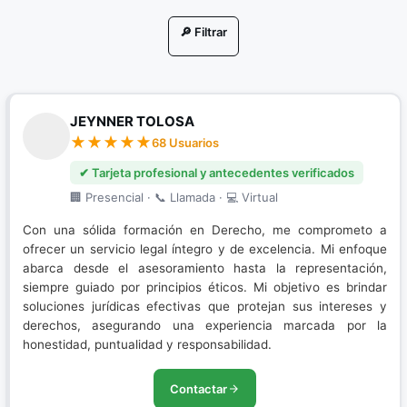
Litigación en Audiencias
🔎 Filtrar
Nuevo Sistema Penal Acusatorio
Porte de Drogas
JEYNNER TOLOSA
Porte Ilegal de Armas
68 Usuarios
Resolución de conflictos
✔ Tarjeta profesional y antecedentes verificados
🏢 Presencial · 📞 Llamada · 💻 Virtual
Restitución de Tierras
Con una sólida formación en Derecho, me comprometo a
Sistema Penal Acusatorio
ofrecer un servicio legal íntegro y de excelencia. Mi enfoque
abarca desde el asesoramiento hasta la representación,
siempre guiado por principios éticos. Mi objetivo es brindar
soluciones jurídicas efectivas que protejan sus intereses y
derechos, asegurando una experiencia marcada por la
honestidad, puntualidad y responsabilidad.
Contactar