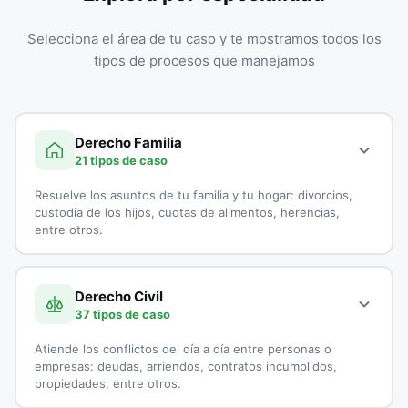
Selecciona el área de tu caso y te mostramos todos los
tipos de procesos que manejamos
Derecho Familia
21 tipos de caso
Resuelve los asuntos de tu familia y tu hogar: divorcios,
custodia de los hijos, cuotas de alimentos, herencias,
entre otros.
A continuación, todos los tipos de casos que atienden los
especialistas en Derecho Familia:
Derecho Civil
37 tipos de caso
Adopciones
Atiende los conflictos del día a día entre personas o
Capitulaciones
empresas: deudas, arriendos, contratos incumplidos,
propiedades, entre otros.
Custodia de Menores