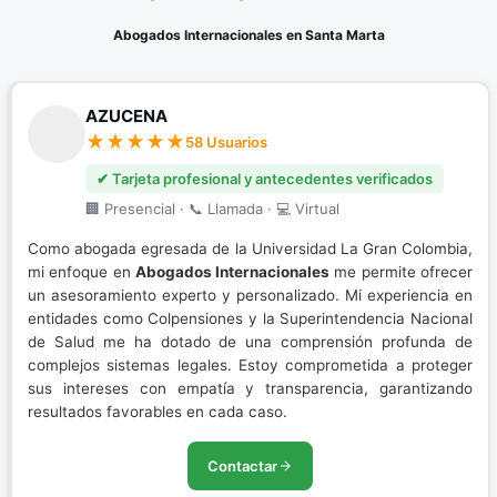
Litigación en Audiencias
Abogados Internacionales en Santa Marta
Nuevo Sistema Penal Acusatorio
Porte de Drogas
AZUCENA
58 Usuarios
Porte Ilegal de Armas
✔ Tarjeta profesional y antecedentes verificados
Resolución de conflictos
🏢 Presencial · 📞 Llamada · 💻 Virtual
Restitución de Tierras
Como abogada egresada de la Universidad La Gran Colombia,
mi enfoque en
Abogados Internacionales
me permite ofrecer
Sistema Penal Acusatorio
un asesoramiento experto y personalizado. Mi experiencia en
entidades como Colpensiones y la Superintendencia Nacional
de Salud me ha dotado de una comprensión profunda de
complejos sistemas legales. Estoy comprometida a proteger
sus intereses con empatía y transparencia, garantizando
resultados favorables en cada caso.
Contactar