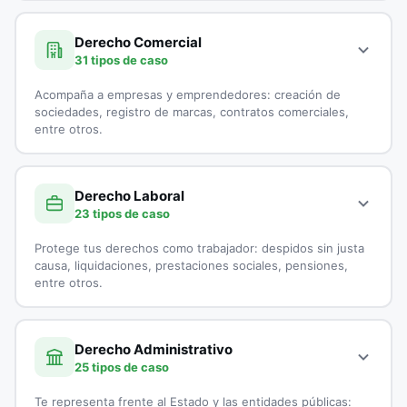
A continuación, todos los tipos de casos que atienden los
Demanda por Alimentos
especialistas en Derecho Civil:
Derecho Comercial
31 tipos de caso
Derecho Canónico
Accidentes de Tránsito
Acompaña a empresas y emprendedores: creación de
Disolución Unión Marital de Hecho
Casación
sociedades, registro de marcas, contratos comerciales,
entre otros.
Divorcios
Cobranzas
A continuación, todos los tipos de casos que atienden los
Embargo por Alimentos
Cobro de Cartera
especialistas en Derecho Comercial:
Derecho Laboral
23 tipos de caso
Exequatur
Cobro Ejecutivo
Aduanas
Protege tus derechos como trabajador: despidos sin justa
Impugnación de Paternidad
Cobro Jurídico
Asesoría Jurídica a Startups
causa, liquidaciones, prestaciones sociales, pensiones,
entre otros.
Interdicción
Conciliación y Arbitraje
Asesoría Legal para Empresas
A continuación, todos los tipos de casos que atienden los
Liquidación de sociedad Conyugal
Conflictos entre Arrendador y Arrendatarios
Asesoría Legal para Pymes
especialistas en Derecho Laboral:
Derecho Administrativo
25 tipos de caso
Medida de Protección
Contratos de Compraventa
Asesorías en Juntas Directivas
Accidentes Laborales
Te representa frente al Estado y las entidades públicas: