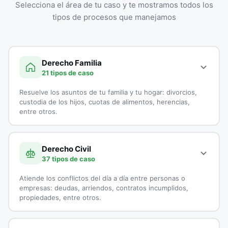
Selecciona el área de tu caso y te mostramos todos los
tipos de procesos que manejamos
Derecho Familia
21 tipos de caso
Resuelve los asuntos de tu familia y tu hogar: divorcios,
custodia de los hijos, cuotas de alimentos, herencias,
entre otros.
A continuación, todos los tipos de casos que atienden los
especialistas en Derecho Familia:
Derecho Civil
37 tipos de caso
Adopciones
Atiende los conflictos del día a día entre personas o
Capitulaciones
empresas: deudas, arriendos, contratos incumplidos,
propiedades, entre otros.
Custodia de Menores
A continuación, todos los tipos de casos que atienden los