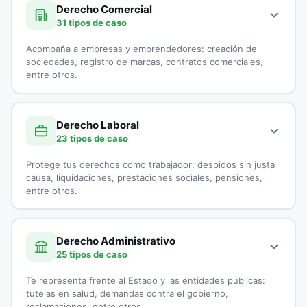
Demanda por Alimentos
especialistas en Derecho Civil:
Derecho Comercial
31 tipos de caso
Derecho Canónico
Accidentes de Tránsito
Acompaña a empresas y emprendedores: creación de
Disolución Unión Marital de Hecho
Casación
sociedades, registro de marcas, contratos comerciales,
entre otros.
Divorcios
Cobranzas
A continuación, todos los tipos de casos que atienden los
Embargo por Alimentos
Cobro de Cartera
especialistas en Derecho Comercial:
Derecho Laboral
23 tipos de caso
Exequatur
Cobro Ejecutivo
Aduanas
Protege tus derechos como trabajador: despidos sin justa
Impugnación de Paternidad
Cobro Jurídico
Asesoría Jurídica a Startups
causa, liquidaciones, prestaciones sociales, pensiones,
entre otros.
Interdicción
Conciliación y Arbitraje
Asesoría Legal para Empresas
A continuación, todos los tipos de casos que atienden los
Liquidación de sociedad Conyugal
Conflictos entre Arrendador y Arrendatarios
Asesoría Legal para Pymes
especialistas en Derecho Laboral:
Derecho Administrativo
25 tipos de caso
Medida de Protección
Contratos de Compraventa
Asesorías en Juntas Directivas
Accidentes Laborales
Te representa frente al Estado y las entidades públicas:
Patria Potestad
Controversias Contractuales
Comercio Electrónico
Acoso Laboral
tutelas en salud, demandas contra el gobierno,
reclamaciones, entre otros.