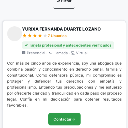
🔎 Filtrar
Nuevo Sistema Penal Acusatorio
Porte de Drogas
YURIXA FERNANDA DUARTE LOZANO
Porte Ilegal de Armas
7 Usuarios
Resolución de conflictos
✔ Tarjeta profesional y antecedentes verificados
🏢 Presencial · 📞 Llamada · 💻 Virtual
Restitución de Tierras
Con más de cinco años de experiencia, soy una abogada que
Sistema Penal Acusatorio
combina pasión y conocimiento en derecho penal, familia y
constitucional. Como defensora pública, mi compromiso es
proteger y defender tus derechos con empatía y
profesionalismo. Entiendo tus preocupaciones y me esfuerzo
por ofrecerte claridad y tranquilidad en cada paso del proceso
legal. Confía en mi dedicación para obtener resultados
favorables.
Contactar