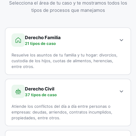
Selecciona el área de tu caso y te mostramos todos los
tipos de procesos que manejamos
Derecho Familia
21 tipos de caso
Resuelve los asuntos de tu familia y tu hogar: divorcios,
custodia de los hijos, cuotas de alimentos, herencias,
entre otros.
A continuación, todos los tipos de casos que atienden los
especialistas en Derecho Familia:
Derecho Civil
37 tipos de caso
Adopciones
Atiende los conflictos del día a día entre personas o
Capitulaciones
empresas: deudas, arriendos, contratos incumplidos,
propiedades, entre otros.
Custodia de Menores
A continuación, todos los tipos de casos que atienden los