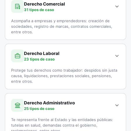
Demanda por Alimentos
especialistas en Derecho Civil:
Derecho Comercial
31 tipos de caso
Derecho Canónico
Accidentes de Tránsito
Acompaña a empresas y emprendedores: creación de
Disolución Unión Marital de Hecho
Casación
sociedades, registro de marcas, contratos comerciales,
entre otros.
Divorcios
Cobranzas
A continuación, todos los tipos de casos que atienden los
Embargo por Alimentos
Cobro de Cartera
especialistas en Derecho Comercial:
Derecho Laboral
23 tipos de caso
Exequatur
Cobro Ejecutivo
Aduanas
Protege tus derechos como trabajador: despidos sin justa
Impugnación de Paternidad
Cobro Jurídico
Asesoría Jurídica a Startups
causa, liquidaciones, prestaciones sociales, pensiones,
entre otros.
Interdicción
Conciliación y Arbitraje
Asesoría Legal para Empresas
A continuación, todos los tipos de casos que atienden los
Liquidación de sociedad Conyugal
Conflictos entre Arrendador y Arrendatarios
Asesoría Legal para Pymes
especialistas en Derecho Laboral:
Derecho Administrativo
25 tipos de caso
Medida de Protección
Contratos de Compraventa
Asesorías en Juntas Directivas
Accidentes Laborales
Te representa frente al Estado y las entidades públicas:
Patria Potestad
Controversias Contractuales
Comercio Electrónico
Acoso Laboral
tutelas en salud, demandas contra el gobierno,
reclamaciones, entre otros.