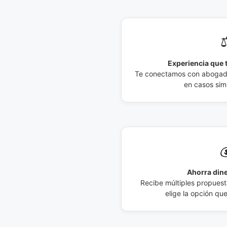
⚖
Experiencia que t
Te conectamos con abogados
en casos simi

Ahorra dine
Recibe múltiples propuesta
elige la opción qu