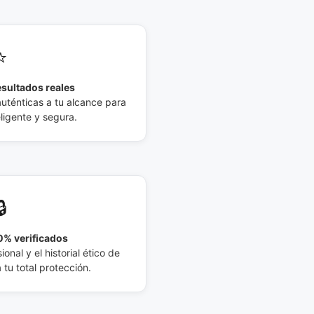
⭐
esultados reales
auténticas a tu alcance para
eligente y segura.
🔒
% verificados
ional y el historial ético de
tu total protección.