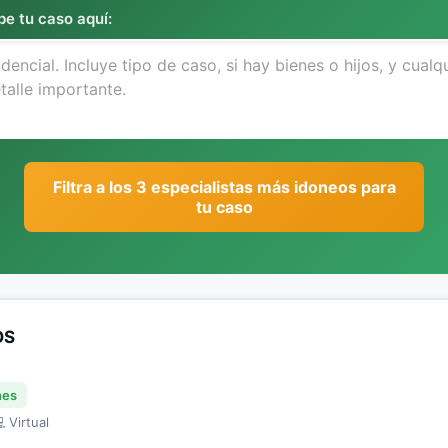
be tu caso aquí:
Filtra a los 3 especialistas más idoneos para
tu caso
OS
nes
 Virtual