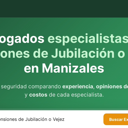
ogados
especialista
ones de Jubilación o
en Manizales
n seguridad comparando
experiencia
,
opiniones de
y
costos
de cada especialista.
Buscar
E