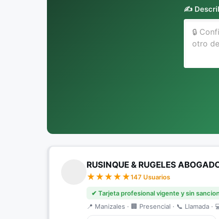
✍️ Descri
RUSINQUE & RUGELES ABOGAD
147 Usuarios
✔ Tarjeta profesional vigente y sin sancio
📍 Manizales · 🏢 Presencial · 📞 Llamada · 