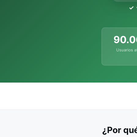
90.
Usuarios a
¿Por qué