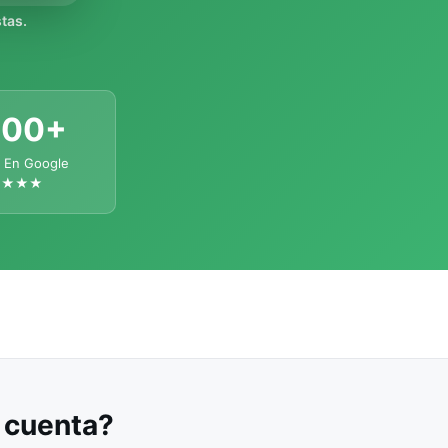
tas.
300+
 En Google
★★★★
u cuenta?