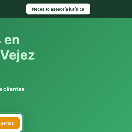
Necesito asesoría jurídica
s en
 Vejez
 clientes
xpertos