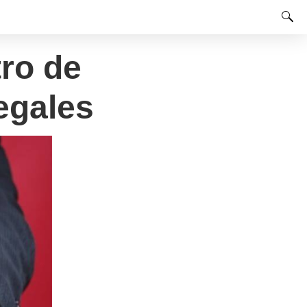
ro de
egales